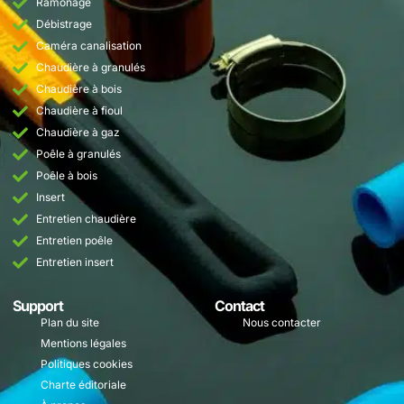
Ramonage
Débistrage
Caméra canalisation
Chaudière à granulés
Chaudière à bois
Chaudière à fioul
Chaudière à gaz
Poêle à granulés
Poêle à bois
Insert
Entretien chaudière
Entretien poêle
Entretien insert
Support
Contact
Plan du site
Nous contacter
Mentions légales
Politiques cookies
Charte éditoriale