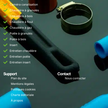
Caméra canalisation
Chaudière à granulés
Chaudière à bois
Chaudière à fioul
Chaudière à gaz
Poêle à granulés
Poêle à bois
Insert
Entretien chaudière
Entretien poêle
Entretien insert
Support
Contact
Plan du site
Nous contacter
Mentions légales
Politiques cookies
Charte éditoriale
À propos