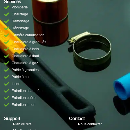
Services
Plomberie
Chauffage
Ramonage
Débistrage
Caméra canalisation
Chaudière à granulés
Chaudière à bois
Chaudière à fioul
Chaudière à gaz
Poêle à granulés
Poêle à bois
Insert
Entretien chaudière
Entretien poêle
Entretien insert
Support
Contact
Plan du site
Nous contacter