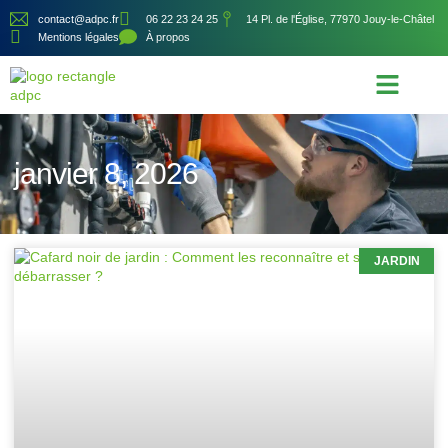
contact@adpc.fr
06 22 23 24 25
14 Pl. de l'Église, 77970 Jouy-le-Châtel
Mentions légales
À propos
Écologie et Énergie
Nos services
janvier 8, 2026
JARDIN