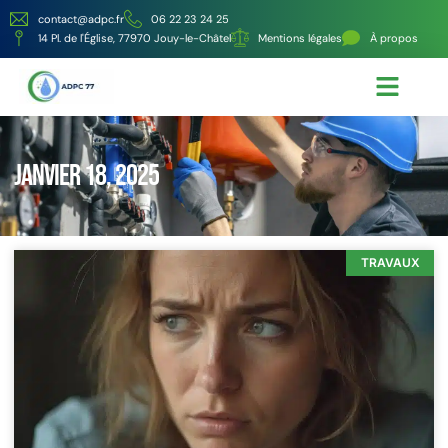
contact@adpc.fr
06 22 23 24 25
14 Pl. de l'Église, 77970 Jouy-le-Châtel
Mentions légales
À propos
Écologie et Énergie
Nos services
janvier 18, 2025
TRAVAUX